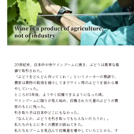
20世紀末、日本中が赤ワインブームに沸き、ぶどうは異常な高
値で取引された。
「ぶどうをどんどん作ってくれ！」というメーカーの要請で、
農家は果物の栽培を縮小してまでワイン用のぶどうを苗から増
やしていった。
ところが3年後、ようやく収穫できるようになった頃。
ワインブームに陰りが見え始め、収穫された大量のぶどうが農
家のもとに残った。
引き取り手は日本中どこにもなかった。
「なんとか、ぶどうを引き取ってもらえないだろうか」。
私たちのもとに多くの農家が訪ねてきた。
私たちもブームを見込んで収穫量を増やしていたことから、す