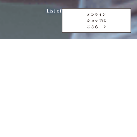
List of Our Brands
オンライン
ショップは
こちら
北海道ワインでは
創業以来、
国産ぶどう100％の
日本ワインを
製造し続けています。